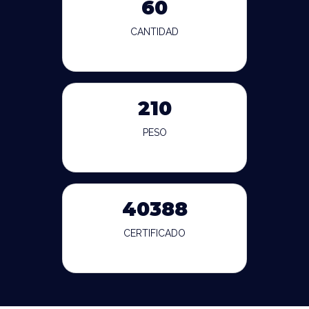
60
CANTIDAD
210
PESO
40388
CERTIFICADO