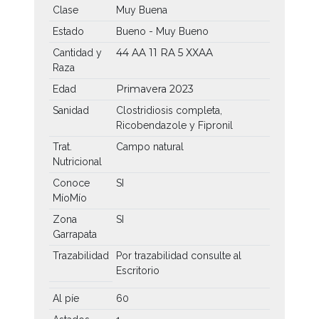
Clase
Muy Buena
Estado
Bueno - Muy Bueno
44 AA
11 RA
5 XXAA
Cantidad y
Raza
Primavera 2023
Edad
Sanidad
Clostridiosis completa,
Ricobendazole y Fipronil
Trat.
Campo natural
Nutricional
Conoce
SI
MíoMío
Zona
SI
Garrapata
Trazabilidad
Por trazabilidad consulte al
Escritorio
Al píe
60