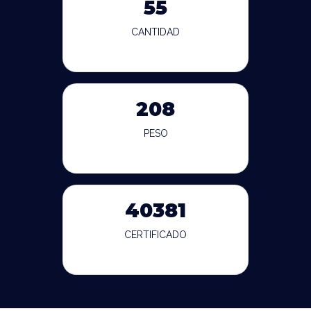
55
CANTIDAD
208
PESO
40381
CERTIFICADO