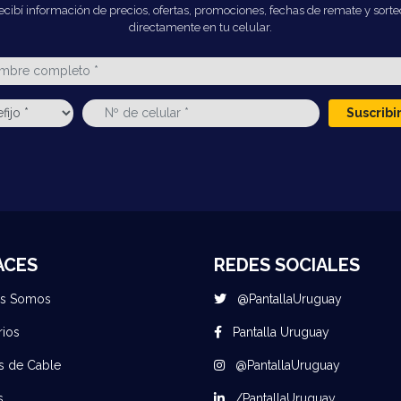
ecibí información de precios, ofertas, promociones, fechas de remate y sorte
directamente en tu celular.
Suscrib
ACES
REDES SOCIALES
es Somos
@PantallaUruguay
rios
Pantalla Uruguay
s de Cable
@PantallaUruguay
s
/PantallaUruguay