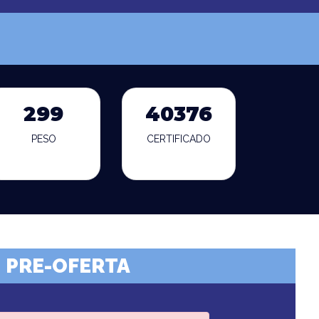
299
40376
PESO
CERTIFICADO
PRE-OFERTA