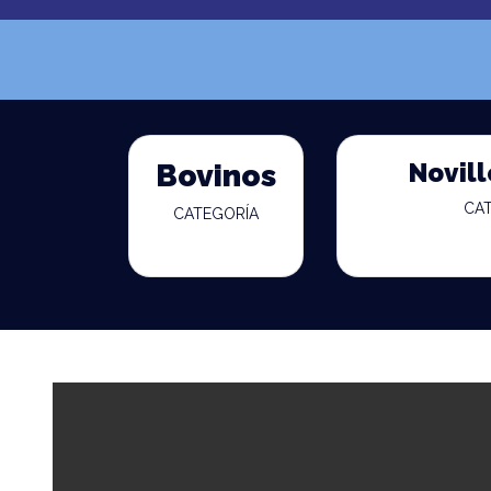
Novill
Bovinos
CA
CATEGORÍA