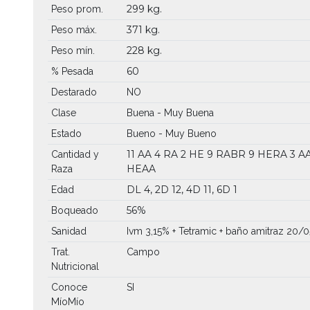
299 kg.
Peso prom.
371 kg.
Peso máx.
228 kg.
Peso mín.
60
% Pesada
Destarado
NO
Clase
Buena - Muy Buena
Estado
Bueno - Muy Bueno
11 AA
4 RA
2 HE
9 RABR
9 HERA
3 A
Cantidad y
HEAA
Raza
DL 4, 2D 12, 4D 11, 6D 1
Edad
56%
Boqueado
Sanidad
Ivm 3,15% + Tetramic + baño amitraz 20/0
Trat.
Campo
Nutricional
Conoce
SI
MíoMío