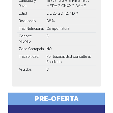
16 AA
10 SH
8 HE
5 RA
7
Cantidad y
HERA
2 CHXX
2 AAHE
Raza
DL 25, 2D 12, 4D 7
Edad
88%
Boqueado
Trat. Nutricional
Campo natural
Conoce
SI
MíoMío
Zona Garrapata
NO
Trazabilidad
Por trazabilidad consulte al
Escritorio
Astados
8
PRE-OFERTA