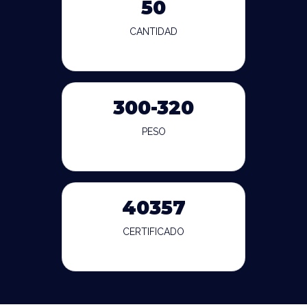
50
CANTIDAD
300-320
PESO
40357
CERTIFICADO