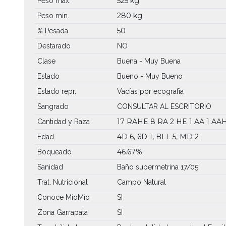
525 kg.
Peso máx.
280 kg.
Peso mín.
50
% Pesada
Destarado
NO
Clase
Buena - Muy Buena
Estado
Bueno - Muy Bueno
Estado repr.
Vacías por ecografía
Sangrado
CONSULTAR AL ESCRITORIO
17 RAHE
8 RA
2 HE
1 AA
1 AA
Cantidad y Raza
4D 6, 6D 1, BLL 5, MD 2
Edad
46.67%
Boqueado
Sanidad
Baño supermetrina 17/05
Trat. Nutricional
Campo Natural
Conoce MíoMío
SI
Zona Garrapata
SI