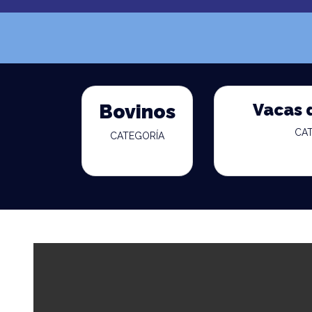
Vacas 
Bovinos
CA
CATEGORÍA