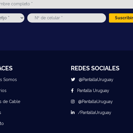
Suscrib
ACES
REDES SOCIALES
es Somos
@PantallaUruguay
rios
Pantalla Uruguay
s de Cable
@PantallaUruguay
s
/PantallaUruguay
to