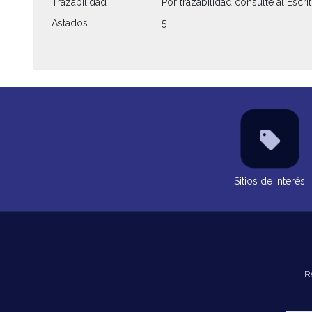
Trazabilidad
Por trazabilidad consulte al Escri
Astados
5
Sitios de Interés
R