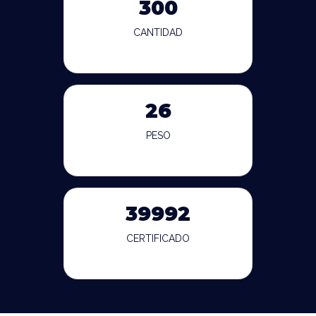
300
CANTIDAD
26
PESO
39992
CERTIFICADO