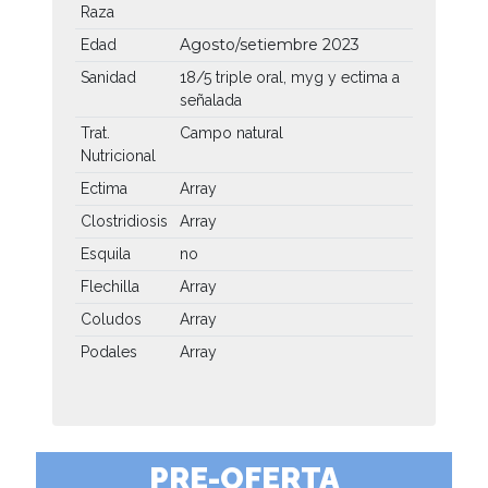
Raza
Agosto/setiembre 2023
Edad
Sanidad
18/5 triple oral, myg y ectima a
señalada
Trat.
Campo natural
Nutricional
Ectima
Array
Clostridiosis
Array
Esquila
no
Flechilla
Array
Coludos
Array
Podales
Array
PRE-OFERTA