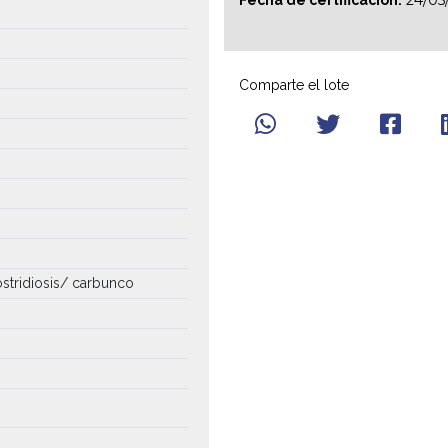
24/05
Fecha de certificación:
Comparte el lote
ostridiosis/ carbunco