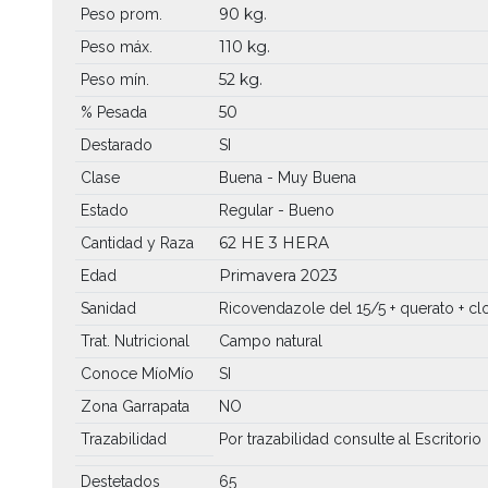
90 kg.
Peso prom.
110 kg.
Peso máx.
52 kg.
Peso mín.
50
% Pesada
Destarado
SI
Clase
Buena - Muy Buena
Estado
Regular - Bueno
62 HE
3 HERA
Cantidad y Raza
Primavera 2023
Edad
Sanidad
Ricovendazole del 15/5 + querato + cl
Trat. Nutricional
Campo natural
Conoce MíoMío
SI
Zona Garrapata
NO
Trazabilidad
Por trazabilidad consulte al Escritorio
Destetados
65