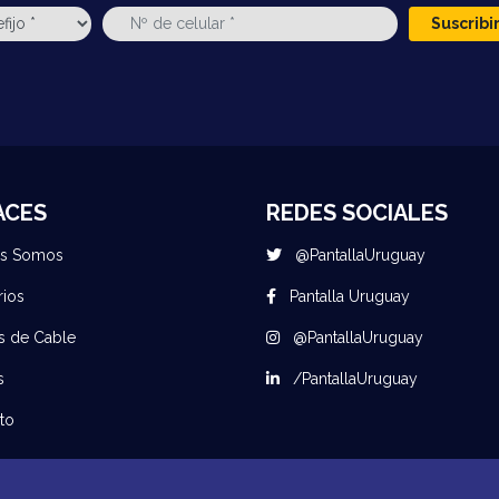
Suscrib
ACES
REDES SOCIALES
es Somos
@PantallaUruguay
rios
Pantalla Uruguay
s de Cable
@PantallaUruguay
s
/PantallaUruguay
to