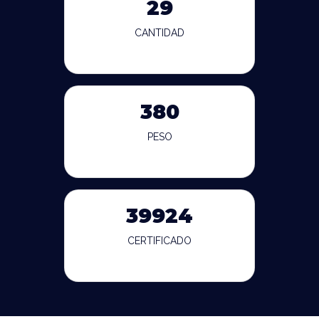
29
CANTIDAD
380
PESO
39924
CERTIFICADO