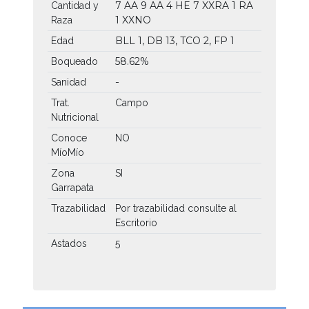
7 AA
9 AA
4 HE
7 XXRA
1 RA
Cantidad y
1 XXNO
Raza
BLL 1, DB 13, TCO 2, FP 1
Edad
58.62%
Boqueado
Sanidad
-
Trat.
Campo
Nutricional
Conoce
NO
MíoMío
Zona
SI
Garrapata
Trazabilidad
Por trazabilidad consulte al
Escritorio
Astados
5