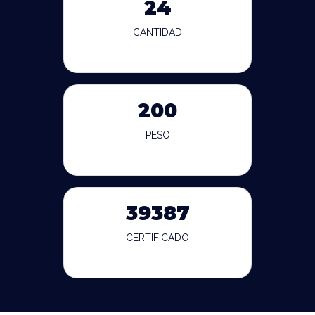
24
CANTIDAD
200
PESO
39387
CERTIFICADO