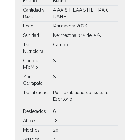
Estado
Bueno
4 AA
8 HEAA
5 HE
1 RA
6
Cantidad y
RAHE
Raza
Primavera 2023
Edad
Sanidad
Ivermectina 3,15 del 5/5.
Trat.
Campo.
Nutricional
Conoce
SI
MíoMío
Zona
SI
Garrapata
Trazabilidad
Por trazabilidad consulte al
Escritorio
Destetados
6
Al píe
18
Mochos
20
Astados
4