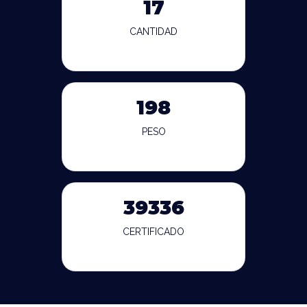
17
CANTIDAD
198
PESO
39336
CERTIFICADO