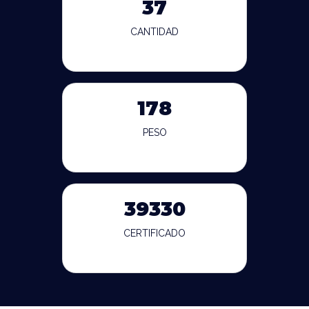
37
CANTIDAD
178
PESO
39330
CERTIFICADO