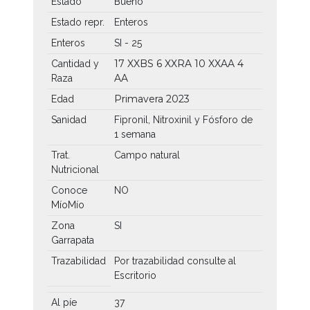
Estado
Bueno
Estado repr.
Enteros
Enteros
SI - 25
17 XXBS
6 XXRA
10 XXAA
4
Cantidad y
AA
Raza
Primavera 2023
Edad
Sanidad
Fipronil, Nitroxinil y Fósforo de
1 semana
Trat.
Campo natural
Nutricional
Conoce
NO
MíoMío
Zona
SI
Garrapata
Trazabilidad
Por trazabilidad consulte al
Escritorio
Al píe
37