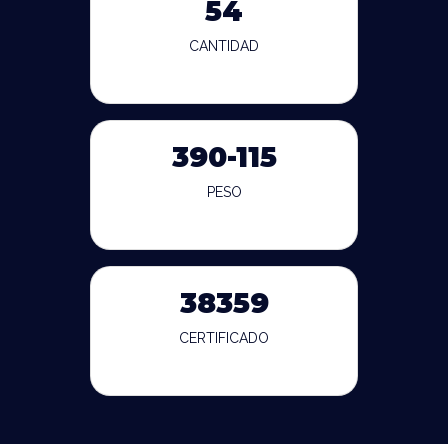
54
CANTIDAD
390-115
PESO
38359
CERTIFICADO