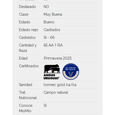
Destarado
NO
Clase
Muy Buena
Estado
Bueno
Estado repr.
Castrados
Castrados
SI - 66
65 AA
1 RA
Cantidad y
Raza
Primavera 2023
Edad
Certificados
Sanidad
Ivomec gold 04/04
Trat.
Campo natural
Nutricional
Conoce
SI
MíoMío