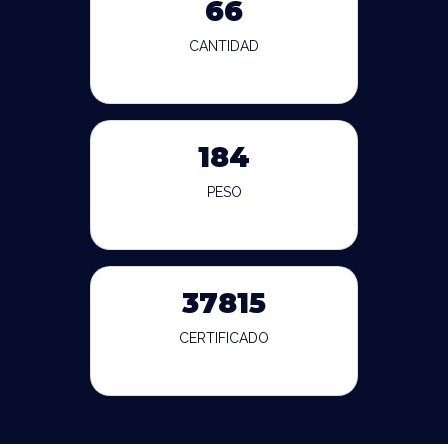
66
CANTIDAD
184
PESO
37815
CERTIFICADO