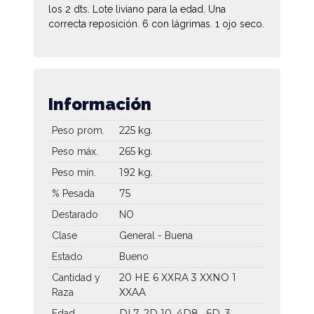
los 2 dts. Lote liviano para la edad. Una
correcta reposición. 6 con lágrimas. 1 ojo seco.
Información
225 kg.
Peso prom.
265 kg.
Peso máx.
192 kg.
Peso mín.
75
% Pesada
Destarado
NO
Clase
General - Buena
Estado
Bueno
20 HE
6 XXRA
3 XXNO
1
Cantidad y
XXAA
Raza
DL7, 2D 10, 4D8 , 6D, 3
Edad