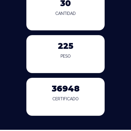
30
CANTIDAD
225
PESO
36948
CERTIFICADO