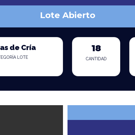
Lote Abierto
as de Cría
18
TEGORÍA LOTE
CANTIDAD