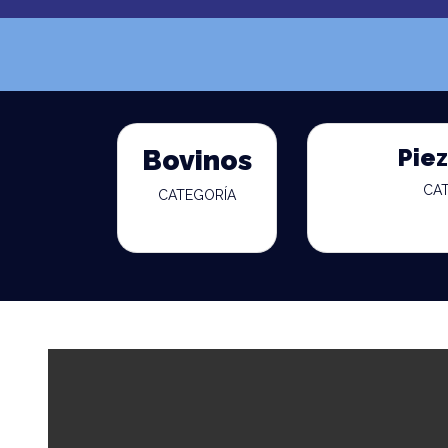
Piez
Bovinos
CA
CATEGORÍA