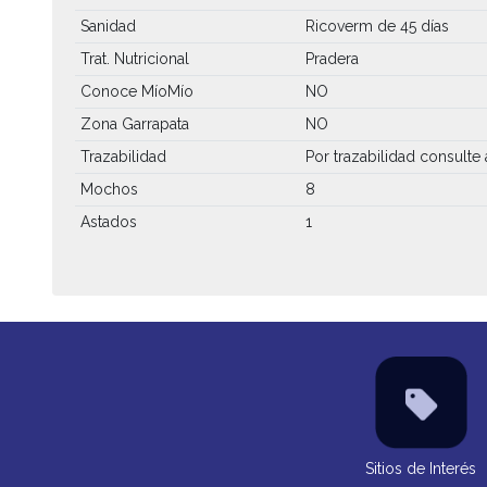
Sanidad
Ricoverm de 45 días
Trat. Nutricional
Pradera
Conoce MíoMío
NO
Zona Garrapata
NO
Trazabilidad
Por trazabilidad consulte a
Mochos
8
Astados
1
Sitios de Interés