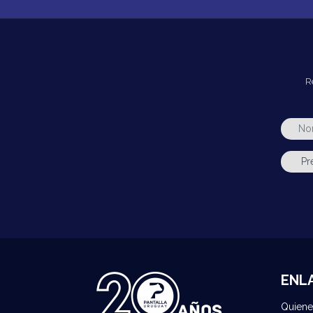
R
ENL
Quien