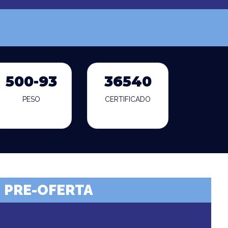
500-93
36540
PESO
CERTIFICADO
PRE-OFERTA