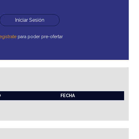
Iniciar Sesión
egistrate
para poder pre-ofertar
O
FECHA