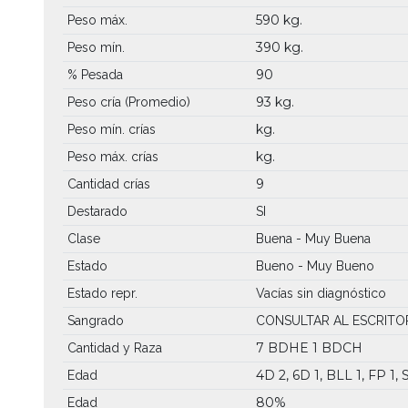
590 kg.
Peso máx.
390 kg.
Peso mín.
90
% Pesada
93 kg.
Peso cría (Promedio)
kg.
Peso mín. crías
kg.
Peso máx. crías
9
Cantidad crías
Destarado
SI
Clase
Buena - Muy Buena
Estado
Bueno - Muy Bueno
Estado repr.
Vacías sin diagnóstico
Sangrado
CONSULTAR AL ESCRITO
7 BDHE
1 BDCH
Cantidad y Raza
4D 2, 6D 1, BLL 1, FP 1, 
Edad
80%
Edad