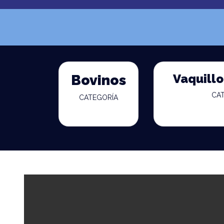
Vaquill
Bovinos
CA
CATEGORÍA