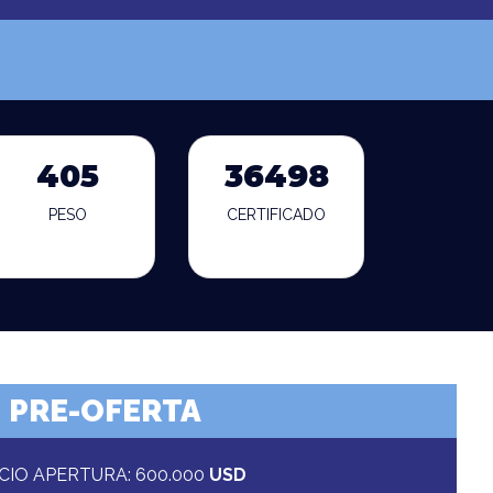
405
36498
PESO
CERTIFICADO
PRE-OFERTA
CIO APERTURA: 600.000
USD