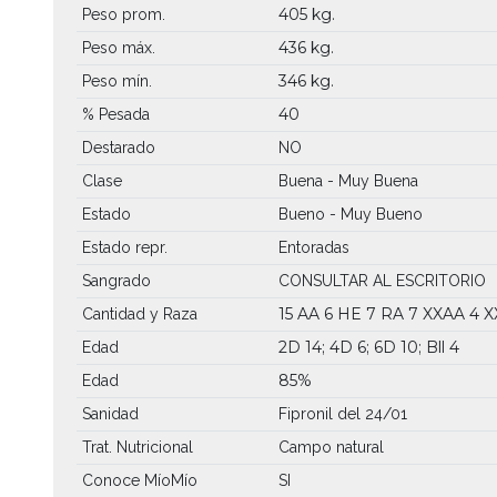
405 kg.
Peso prom.
436 kg.
Peso máx.
346 kg.
Peso mín.
40
% Pesada
Destarado
NO
Clase
Buena - Muy Buena
Estado
Bueno - Muy Bueno
Estado repr.
Entoradas
Sangrado
CONSULTAR AL ESCRITORIO
15 AA
6 HE
7 RA
7 XXAA
4 
Cantidad y Raza
2D 14; 4D 6; 6D 10; Bll 4
Edad
85%
Edad
Sanidad
Fipronil del 24/01
Trat. Nutricional
Campo natural
Conoce MíoMío
SI