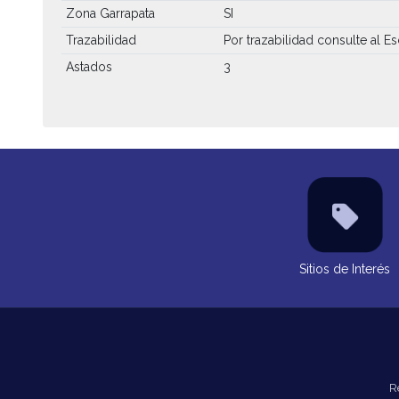
Zona Garrapata
SI
Trazabilidad
Por trazabilidad consulte al Es
Astados
3
Sitios de Interés
R