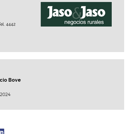
el. 4442
acio Bove
/2024