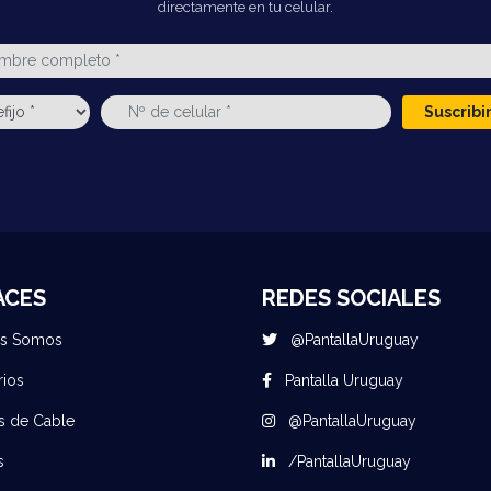
directamente en tu celular.
Suscrib
ACES
REDES SOCIALES
es Somos
@PantallaUruguay
rios
Pantalla Uruguay
s de Cable
@PantallaUruguay
s
/PantallaUruguay