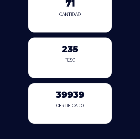
71
CANTIDAD
235
PESO
39939
CERTIFICADO