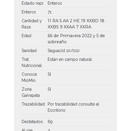
Estado repr.
Enteros
Enteros
71
11 RA
5 AA
2 HE
19 XXBD
18
Cantidad y
XXBS
9 XXAA
7 XXRA
Raza
66 de Primavera 2022 y 5 de
Edad
sobreaño
Sanidad
Saguacid 10/010
Trat.
Están en campo natural
Nutricional
Conoce
SI
MíoMío
Zona
SI
Garrapata
Trazabilidad
Por trazabilidad consulte al
Escritorio
Destetados
69
Al píe
2