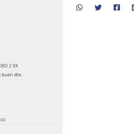
XXBD
2 XX
de buen dte.
 02