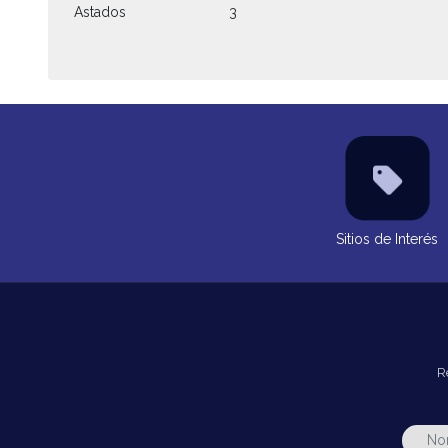
Astados
3
Sitios de Interés
R