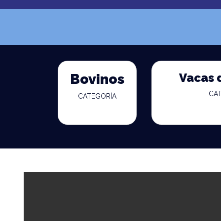
Vacas 
Bovinos
CA
CATEGORÍA