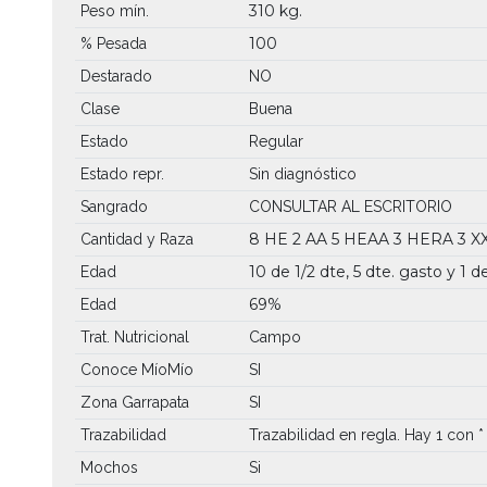
310 kg.
Peso mín.
100
% Pesada
Destarado
NO
Clase
Buena
Estado
Regular
Estado repr.
Sin diagnóstico
Sangrado
CONSULTAR AL ESCRITORIO
8 HE
2 AA
5 HEAA
3 HERA
3 
Cantidad y Raza
10 de 1/2 dte, 5 dte. gasto y 1 
Edad
69%
Edad
Trat. Nutricional
Campo
Conoce MíoMío
SI
Zona Garrapata
SI
Trazabilidad
Trazabilidad en regla. Hay 1 con *
Mochos
Si