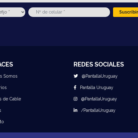
Suscrib
ACES
REDES SOCIALES
es Somos
@PantallaUruguay
rios
Pantalla Uruguay
s de Cable
@PantallaUruguay
s
/PantallaUruguay
to