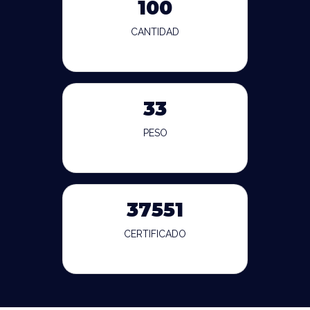
100
CANTIDAD
33
PESO
37551
CERTIFICADO