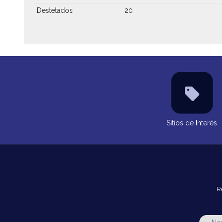
Destetados
20
Sitios de Interés
R