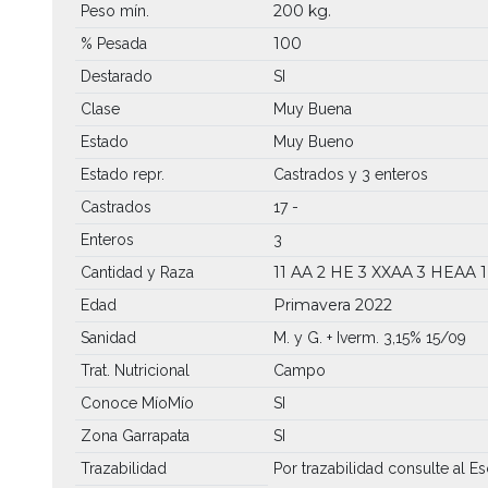
200 kg.
Peso mín.
100
% Pesada
Destarado
SI
Clase
Muy Buena
Estado
Muy Bueno
Estado repr.
Castrados y 3 enteros
Castrados
17 -
Enteros
3
11 AA
2 HE
3 XXAA
3 HEAA
Cantidad y Raza
Primavera 2022
Edad
Sanidad
M. y G. + Iverm. 3,15% 15/09
Trat. Nutricional
Campo
Conoce MíoMío
SI
Zona Garrapata
SI
Trazabilidad
Por trazabilidad consulte al Es