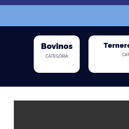
Terner
Bovinos
CA
CATEGORÍA