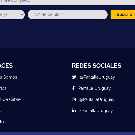
Suscrib
ACES
REDES SOCIALES
es Somos
@PantallaUruguay
rios
Pantalla Uruguay
s de Cable
@PantallaUruguay
s
/PantallaUruguay
to