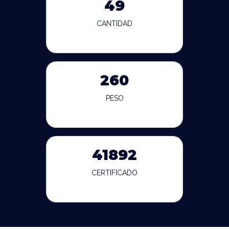
49
CANTIDAD
260
PESO
41892
CERTIFICADO