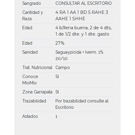
Sangrado
CONSULTAR AL ESCRITORIO
4 RA
1 AA
1 BD
5 RAHE
3
Cantidad y
AAHE
1 SHHE
Raza
4 b/llena buena, 2 de 4 dts,
Edad
1 de 1/2 dte. y 1 dte. gasto
27%
Edad
Sanidad
Saguaypicida + Iverm. 1%
20/10
Trat. Nutricional
Campo
Conoce
SI
MíoMío
Zona Garrapata
SI
Trazabilidad
Por trazabilidad consulte al
Escritorio
Astados
1