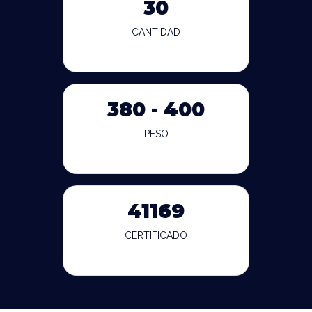
30
CANTIDAD
380 - 400
PESO
41169
CERTIFICADO