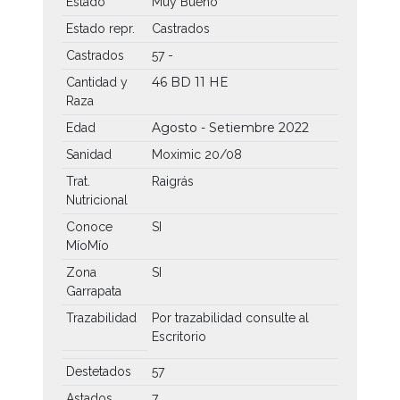
Estado
Muy Bueno
Estado repr.
Castrados
Castrados
57 -
46 BD
11 HE
Cantidad y
Raza
Agosto - Setiembre 2022
Edad
Sanidad
Moximic 20/08
Trat.
Raigrás
Nutricional
Conoce
SI
MíoMío
Zona
SI
Garrapata
Trazabilidad
Por trazabilidad consulte al
Escritorio
Destetados
57
Astados
7