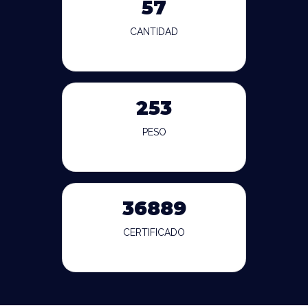
57
CANTIDAD
253
PESO
36889
CERTIFICADO