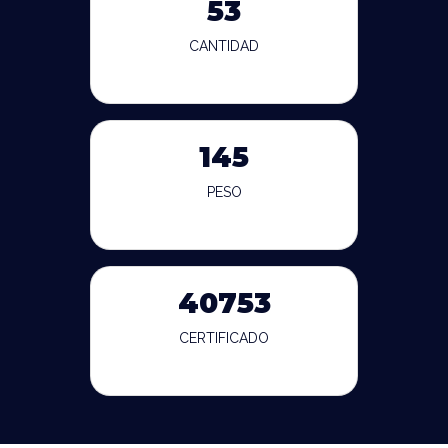
53
CANTIDAD
145
PESO
40753
CERTIFICADO