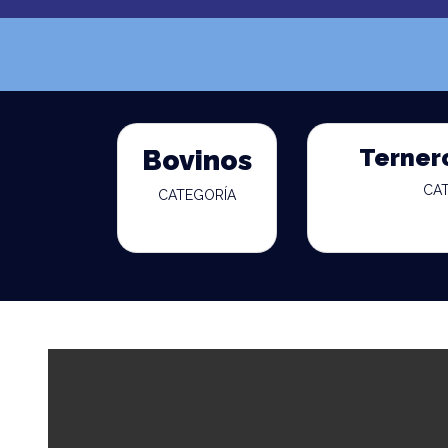
Terner
Bovinos
CA
CATEGORÍA