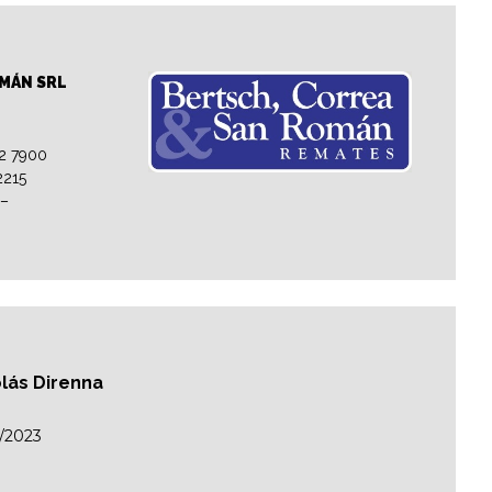
OMÁN SRL
32 7900
2215
 –
colás Direnna
/2023