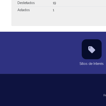
Destetados
19
Astados
1
Sitios de Interés
R