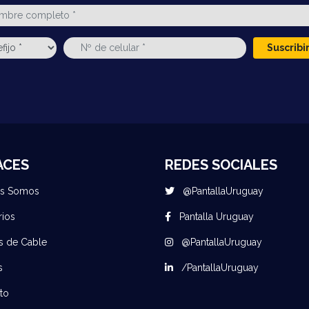
Suscrib
ACES
REDES SOCIALES
es Somos
@PantallaUruguay
rios
Pantalla Uruguay
s de Cable
@PantallaUruguay
s
/PantallaUruguay
to