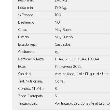
240 kg.
Peso máx.
170 kg.
Peso mín.
100
% Pesada
Destarado
NO
Clase
Muy Buena
Estado
Muy Bueno
Estado repr.
Castrados
Castrados
19 -
11 AA
6 HE
1 HEAA
1 XXAA
Cantidad y Raza
Primavera 2022
Edad
Sanidad
Vacuna feed - lot + Piliguard + Ult
Trat. Nutricional
Corral
Conoce MíoMío
SI
Zona Garrapata
SI
Trazabilidad
Por trazabilidad consulte al Escrito