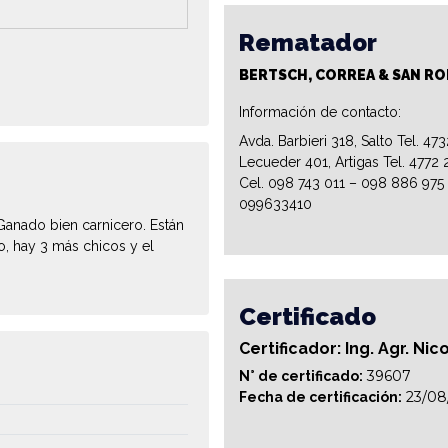
Rematador
BERTSCH, CORREA & SAN R
Información de contacto:
Avda. Barbieri 318, Salto Tel. 47
Lecueder 401, Artigas Tel. 4772 
Cel. 098 743 011 – 098 886 975
099633410
Ganado bien carnicero. Están
o, hay 3 más chicos y el
Certificado
Certificador: Ing. Agr. Ni
39607
N° de certificado:
23/08
Fecha de certificación: