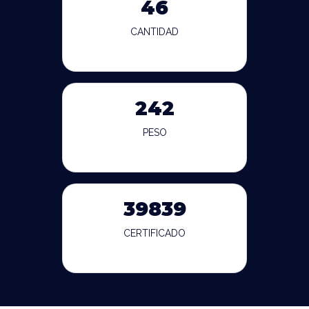
46
CANTIDAD
242
PESO
39839
CERTIFICADO