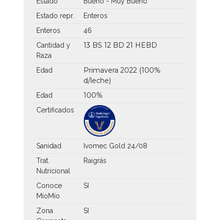
Estado
Bueno - Muy Bueno
Estado repr.
Enteros
Enteros
46
13 BS
12 BD
21 HEBD
Cantidad y
Raza
Primavera 2022 (100%
Edad
d/leche)
100%
Edad
Certificados
Sanidad
Ivomec Gold 24/08
Trat.
Raigrás
Nutricional
Conoce
SI
MíoMío
Zona
SI