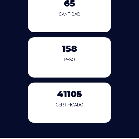
65
CANTIDAD
158
PESO
41105
CERTIFICADO