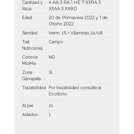
4 AA
3 RA
1 HE
7 XXRA
3
Cantidad y
XXAA
3 XXBD
Raza
20 de Primavera 2022 y 1 de
Edad
Otoño 2022
Sanidad
Iverm. 1% + Vitaminas 24/08
Trat.
Campo
Nutricional
Conoce
NO
MíoMío
Zona
SI
Garrapata
Trazabilidad
Por trazabilidad consulte al
Escritorio
Al píe
21
Astados
1