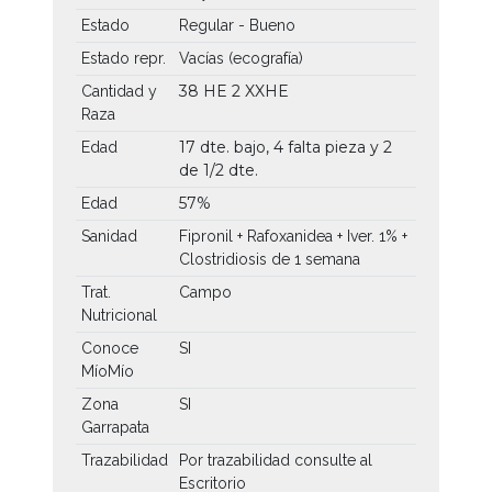
Estado
Regular - Bueno
Estado repr.
Vacías (ecografía)
38 HE
2 XXHE
Cantidad y
Raza
17 dte. bajo, 4 falta pieza y 2
Edad
de 1/2 dte.
57%
Edad
Sanidad
Fipronil + Rafoxanidea + Iver. 1% +
Clostridiosis de 1 semana
Trat.
Campo
Nutricional
Conoce
SI
MíoMío
Zona
SI
Garrapata
Trazabilidad
Por trazabilidad consulte al
Escritorio