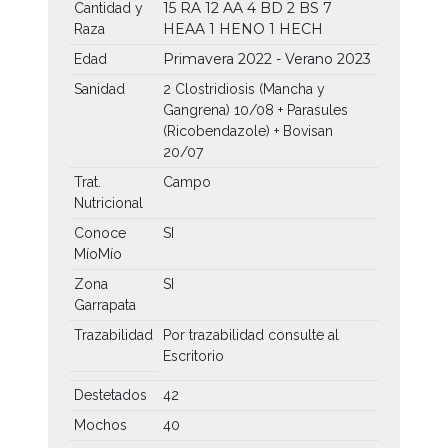
15 RA
12 AA
4 BD
2 BS
7
Cantidad y
HEAA
1 HENO
1 HECH
Raza
Primavera 2022 - Verano 2023
Edad
Sanidad
2 Clostridiosis (Mancha y
Gangrena) 10/08 + Parasules
(Ricobendazole) + Bovisan
20/07
Trat.
Campo
Nutricional
Conoce
SI
MíoMío
Zona
SI
Garrapata
Trazabilidad
Por trazabilidad consulte al
Escritorio
Destetados
42
Mochos
40