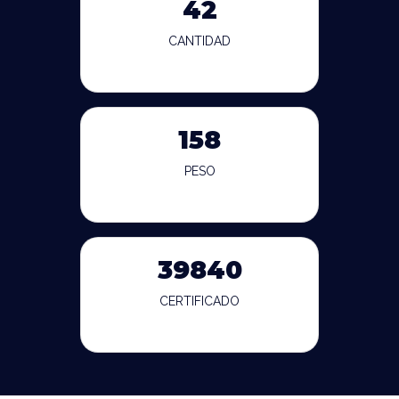
42
CANTIDAD
158
PESO
39840
CERTIFICADO