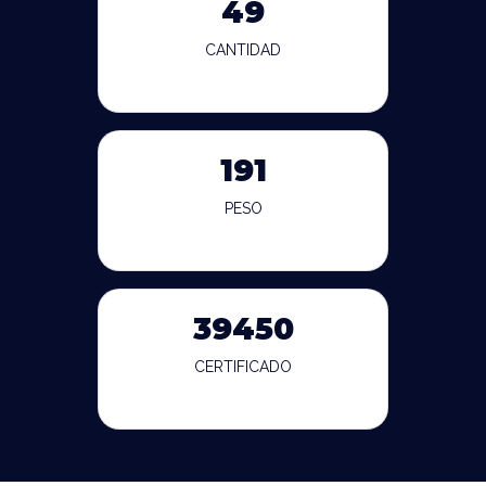
49
CANTIDAD
191
PESO
39450
CERTIFICADO