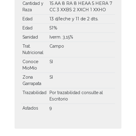
15 AA
8 RA
8 HEAA
5 HERA
7
Cantidad y
CC
3 XXBS
2 XXCH
1 XXHO
Raza
13 d/leche y 11 de 2 dts.
Edad
51%
Edad
Sanidad
Iverm. 3,15%
Trat.
Campo
Nutricional
Conoce
SI
MíoMío
Zona
SI
Garrapata
Trazabilidad
Por trazabilidad consulte al
Escritorio
Astados
9