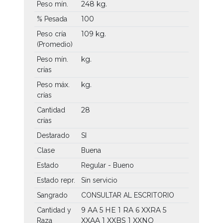
248 kg.
Peso mín.
100
% Pesada
109 kg.
Peso cría
(Promedio)
kg.
Peso mín.
crías
kg.
Peso máx.
crías
28
Cantidad
crías
Destarado
SI
Clase
Buena
Estado
Regular - Bueno
Estado repr.
Sin servicio
Sangrado
CONSULTAR AL ESCRITORIO
9 AA
5 HE
1 RA
6 XXRA
5
Cantidad y
XXAA
1 XXBS
1 XXNO
Raza