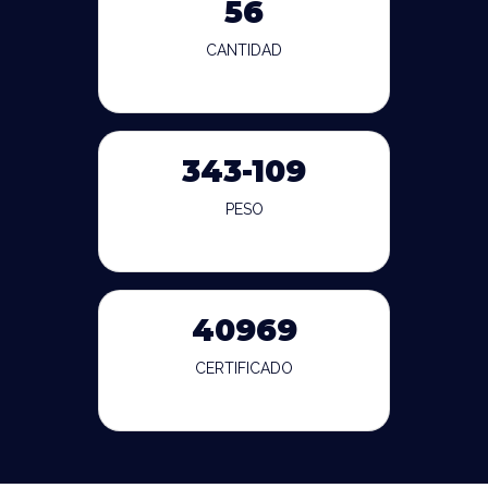
56
CANTIDAD
343-109
PESO
40969
CERTIFICADO