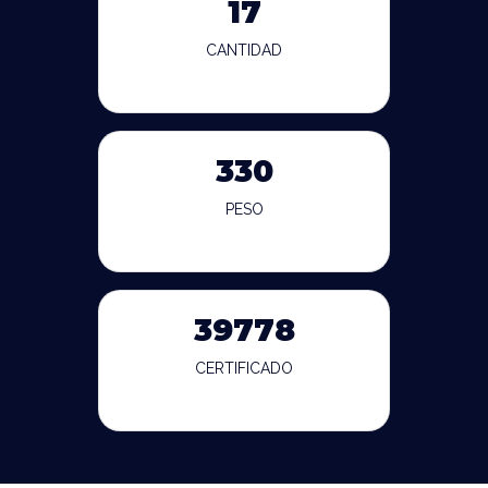
17
CANTIDAD
330
PESO
39778
CERTIFICADO