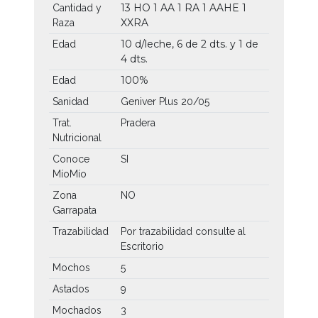
13 HO
1 AA
1 RA
1 AAHE
1
Cantidad y
XXRA
Raza
10 d/leche, 6 de 2 dts. y 1 de
Edad
4 dts.
100%
Edad
Sanidad
Geniver Plus 20/05
Trat.
Pradera
Nutricional
Conoce
SI
MíoMío
Zona
NO
Garrapata
Trazabilidad
Por trazabilidad consulte al
Escritorio
Mochos
5
Astados
9
Mochados
3