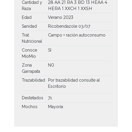
28 AA
21 RA
3 BD
13 HEAA
4
Cantidad y
HERA
1 XXCH
1 XXSH
Raza
Verano 2023
Edad
Sanidad
Ricobendazole 03/07
Trat.
Campo + ración autoconsumo
Nutricional
Conoce
SI
MíoMío
Zona
NO
Garrapata
Trazabilidad
Por trazabilidad consulte al
Escritorio
Destetados
71
Mochos
Mayoría