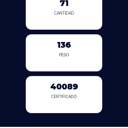
71
CANTIDAD
136
PESO
40089
CERTIFICADO