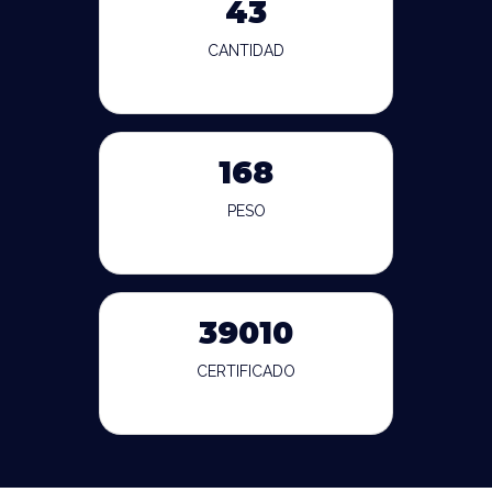
43
CANTIDAD
168
PESO
39010
CERTIFICADO