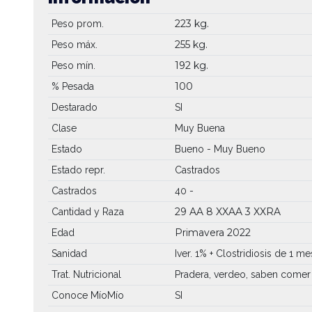
223 kg.
Peso prom.
255 kg.
Peso máx.
192 kg.
Peso mín.
100
% Pesada
Destarado
SI
Clase
Muy Buena
Estado
Bueno - Muy Bueno
Estado repr.
Castrados
Castrados
40 -
29 AA
8 XXAA
3 XXRA
Cantidad y Raza
Primavera 2022
Edad
Sanidad
Iver. 1% + Clostridiosis de 1 me
Trat. Nutricional
Pradera, verdeo, saben comer
Conoce MíoMío
SI