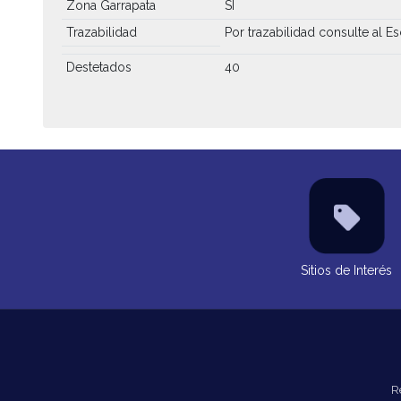
Zona Garrapata
SI
Trazabilidad
Por trazabilidad consulte al Es
Destetados
40
Sitios de Interés
R