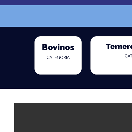
Terner
Bovinos
CA
CATEGORÍA