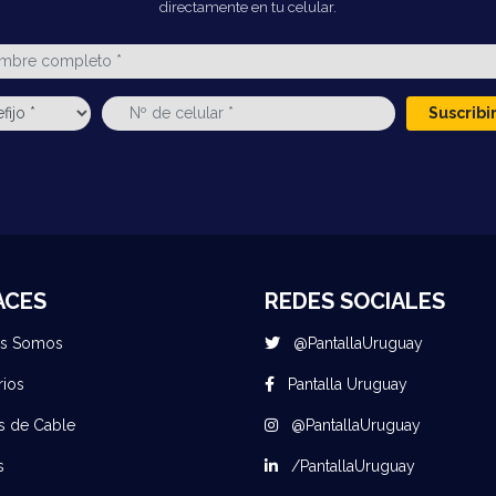
directamente en tu celular.
Suscrib
ACES
REDES SOCIALES
es Somos
@PantallaUruguay
rios
Pantalla Uruguay
s de Cable
@PantallaUruguay
s
/PantallaUruguay