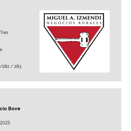
 Tres
la
1/282 / 283
acio Bove
/2023