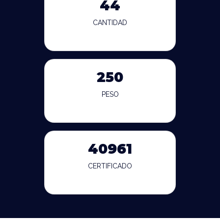
44
CANTIDAD
250
PESO
40961
CERTIFICADO