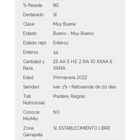
85
% Pesada
Destarado
SI
Clase
Muy Buena
Estado
Bueno - Muy Bueno
Estado repr.
Enteros
Enteros
44
23 AA
3 HE
2 RA
10 XXAA
6
Cantidad y
XXRA
Raza
Primavera 2022
Edad
Sanidad
Iver. 1% + Rafoxanide de 20 días
Trat.
Pradera, Raigrás
Nutricional
Conoce
NO
MíoMío
Zona
SI, ESTABLECIMIENTO LIBRE
Garrapata