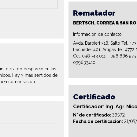
Rematador
BERTSCH, CORREA & SAN R
Información de contacto:
Avda. Barbieri 318, Salto Tel. 47
Lecueder 401, Artigas Tel. 4772 
Cel. 098 743 011 – 098 886 975
099633410
un lote algo desparejo en las
hicos. Hay 3 más sentidos de
aben comer ración.
Certificado
Certificador: Ing. Agr. Ni
39572
N° de certificado:
21/07
Fecha de certificación: