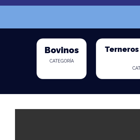
Terneros 
Bovinos
CATEGORÍA
CA