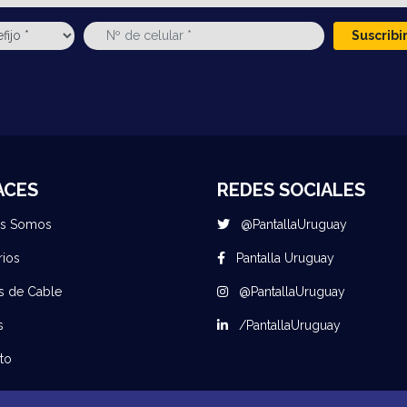
Suscrib
ACES
REDES SOCIALES
es Somos
@PantallaUruguay
rios
Pantalla Uruguay
s de Cable
@PantallaUruguay
s
/PantallaUruguay
to