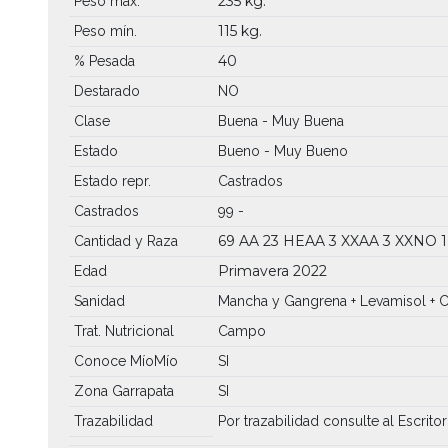
235 kg.
Peso máx.
115 kg.
Peso mín.
40
% Pesada
Destarado
NO
Clase
Buena - Muy Buena
Estado
Bueno - Muy Bueno
Estado repr.
Castrados
Castrados
99 -
69 AA
23 HEAA
3 XXAA
3 XXNO
Cantidad y Raza
Primavera 2022
Edad
Sanidad
Mancha y Gangrena + Levamisol + C
Trat. Nutricional
Campo
Conoce MíoMío
SI
Zona Garrapata
SI
Trazabilidad
Por trazabilidad consulte al Escritor