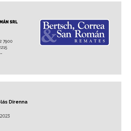
OMÁN SRL
32 7900
2215
 –
colás Direnna
/2023