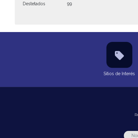
Destetados
99
Sitios de Interés
R