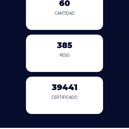
60
CANTIDAD
385
PESO
39441
CERTIFICADO