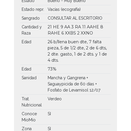
Estado
Bueno - Muy Bueno
Estado repr.
Vacías (ecografía)
Sangrado
CONSULTAR AL ESCRITORIO
21 HE
9 AA
3 RA
11 AAHE
8
Cantidad y
RAHE
6 XXBS
2 XXNO
Raza
26 b/llena buen dte, 7 falta
Edad
pieza, 5 de 1/2 dte, 2 de 6 dts,
2 dte. gasto, 1 de 2 dts. y 1 de
4 dts.
73%
Edad
Sanidad
Mancha y Gangrena +
Saguaypicida de 60 días +
Fosfato de Levamisol 12/07
Trat.
Verdeo
Nutricional
Conoce
SI
MíoMío
Zona
SI