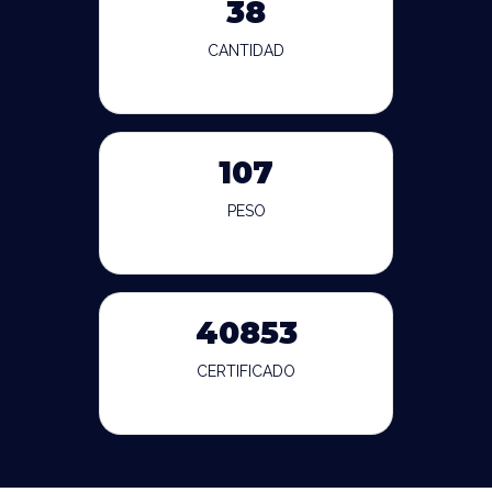
38
CANTIDAD
107
PESO
40853
CERTIFICADO