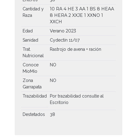
10 RA
4 HE
3 AA
1 BS
8 HEAA
Cantidad y
8 HERA
2 XXJE
1 XXNO
1
Raza
XXCH
Verano 2023
Edad
Sanidad
Cydectín 11/07
Trat.
Rastrojo de avena + ración
Nutricional
Conoce
NO
MíoMío
Zona
NO
Garrapata
Trazabilidad
Por trazabilidad consulte al
Escritorio
Destetados
38