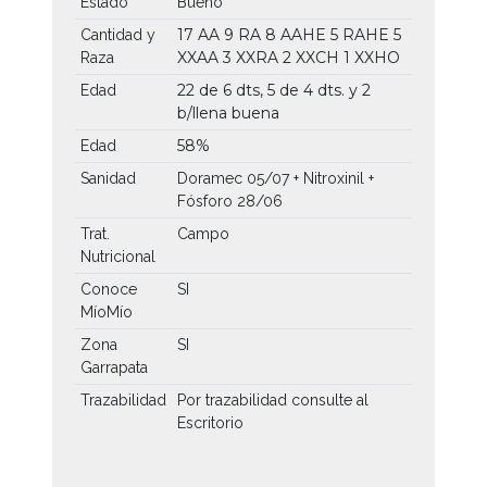
Estado
Bueno
17 AA
9 RA
8 AAHE
5 RAHE
5
Cantidad y
XXAA
3 XXRA
2 XXCH
1 XXHO
Raza
22 de 6 dts, 5 de 4 dts. y 2
Edad
b/llena buena
58%
Edad
Sanidad
Doramec 05/07 + Nitroxinil +
Fósforo 28/06
Trat.
Campo
Nutricional
Conoce
SI
MíoMío
Zona
SI
Garrapata
Trazabilidad
Por trazabilidad consulte al
Escritorio