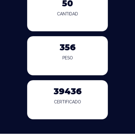
50
CANTIDAD
356
PESO
39436
CERTIFICADO