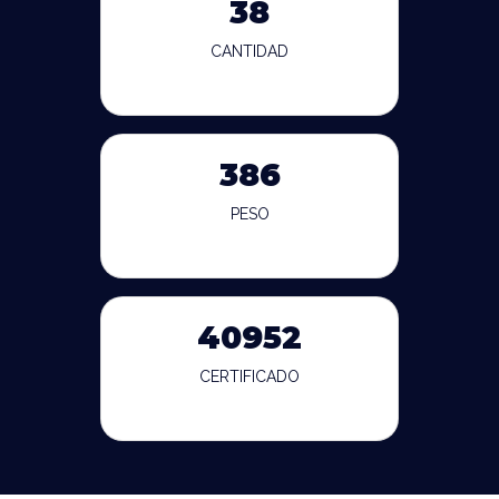
38
CANTIDAD
386
PESO
40952
CERTIFICADO