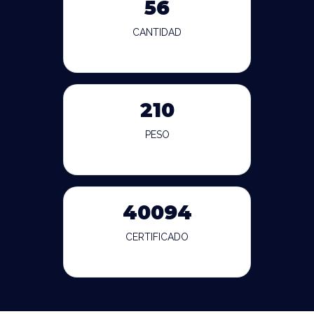
56
CANTIDAD
210
PESO
40094
CERTIFICADO