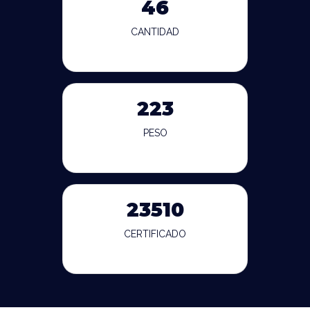
46
CANTIDAD
223
PESO
23510
CERTIFICADO