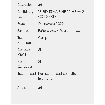
Castrados
46 -
13 BD
13 AA
5 HE
12 HEAA
2
Cantidad y
CC
1 XXBD
Raza
Primavera 2022
Edad
Sanidad
Baño 05/04 + Pouron 15/04
Trat.
Campo
Nutricional
Conoce
SI
MíoMío
Zona
SI
Garrapata
Trazabilidad
Por trazabilidad consulte al
Escritorio
Al píe
46