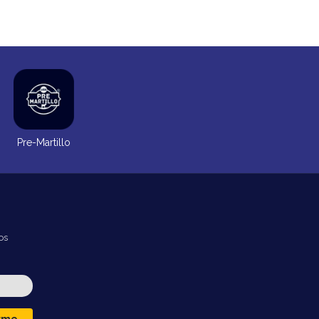
Pre-Martillo
os
irme