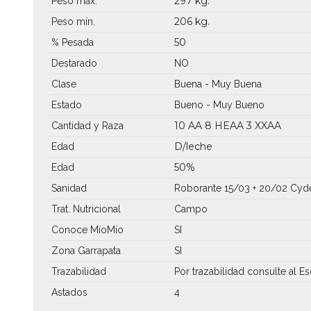
297 kg.
Peso máx.
206 kg.
Peso mín.
50
% Pesada
Destarado
NO
Clase
Buena - Muy Buena
Estado
Bueno - Muy Bueno
10 AA
8 HEAA
3 XXAA
Cantidad y Raza
D/leche
Edad
50%
Edad
Sanidad
Roborante 15/03 + 20/02 Cyde
Trat. Nutricional
Campo
Conoce MíoMío
SI
Zona Garrapata
SI
Trazabilidad
Por trazabilidad consulte al Es
Astados
4