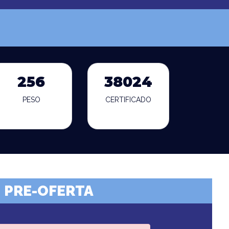
256
38024
PESO
CERTIFICADO
PRE-OFERTA