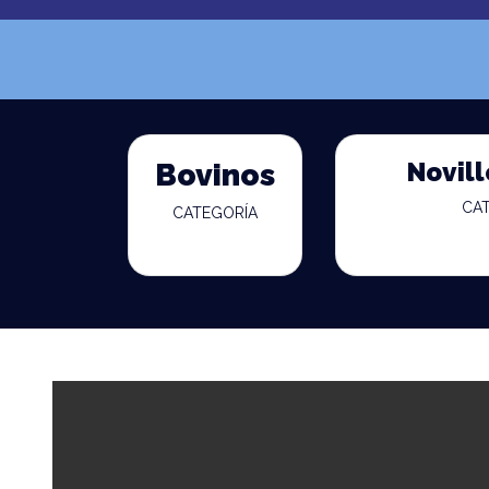
Novill
Bovinos
CA
CATEGORÍA