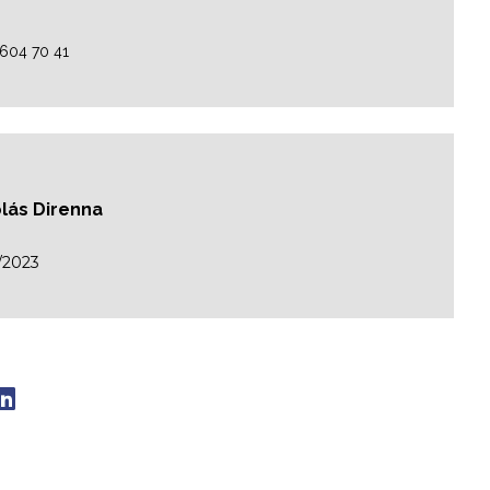
2604 70 41
colás Direnna
/2023