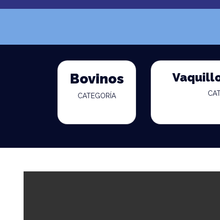
Vaquill
Bovinos
CA
CATEGORÍA