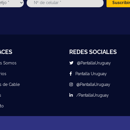
Suscrib
ACES
REDES SOCIALES
es Somos
@PantallaUruguay
rios
Pantalla Uruguay
s de Cable
@PantallaUruguay
s
/PantallaUruguay
to
© 2026 Todos los derechos reservados Pantalla Uruguay - Desarrollado por
MuuStack