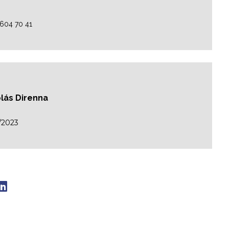
2604 70 41
colás Direnna
/2023