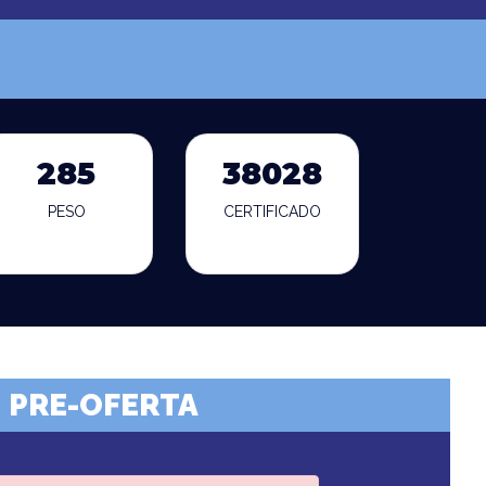
285
38028
PESO
CERTIFICADO
PRE-OFERTA