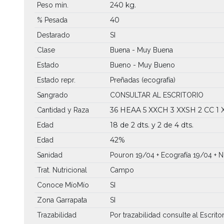
240 kg.
Peso mín.
40
% Pesada
Destarado
SI
Clase
Buena - Muy Buena
Estado
Bueno - Muy Bueno
Estado repr.
Preñadas (ecografía)
Sangrado
CONSULTAR AL ESCRITORIO
36 HEAA
5 XXCH
3 XXSH
2 CC
1 
Cantidad y Raza
18 de 2 dts. y 2 de 4 dts.
Edad
42%
Edad
Sanidad
Pouron 19/04 + Ecografía 19/04 + Ni
Trat. Nutricional
Campo
Conoce MíoMío
SI
Zona Garrapata
SI
Trazabilidad
Por trazabilidad consulte al Escrito