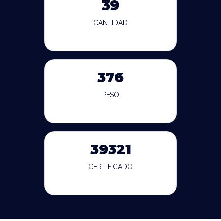
39
CANTIDAD
376
PESO
39321
CERTIFICADO