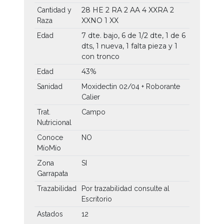
28 HE
2 RA
2 AA
4 XXRA
2
Cantidad y
XXNO
1 XX
Raza
7 dte. bajo, 6 de 1/2 dte, 1 de 6
Edad
dts, 1 nueva, 1 falta pieza y 1
con tronco
43%
Edad
Sanidad
Moxidectin 02/04 + Roborante
Calier
Trat.
Campo
Nutricional
Conoce
NO
MíoMío
Zona
SI
Garrapata
Trazabilidad
Por trazabilidad consulte al
Escritorio
Astados
12