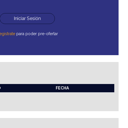
Iniciar Sesión
egistrate
para poder pre-ofertar
O
FECHA