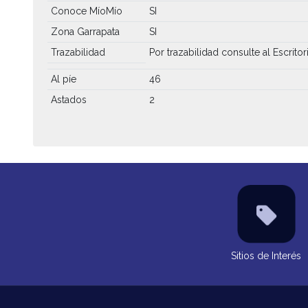
Conoce MíoMío
SI
Zona Garrapata
SI
Trazabilidad
Por trazabilidad consulte al Escritor
Al píe
46
Astados
2
Sitios de Interés