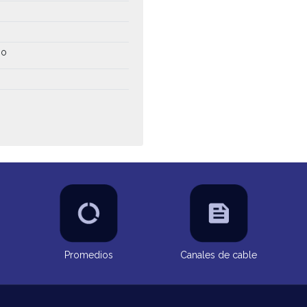
io
Promedios
Canales de cable