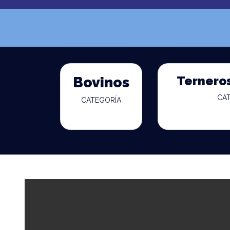
Ternero
Bovinos
CA
CATEGORÍA