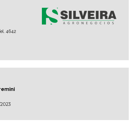
el. 4642
remini
/2023