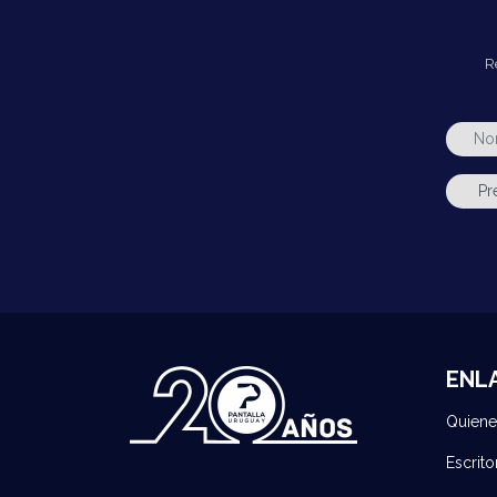
R
ENL
Quien
Escrito