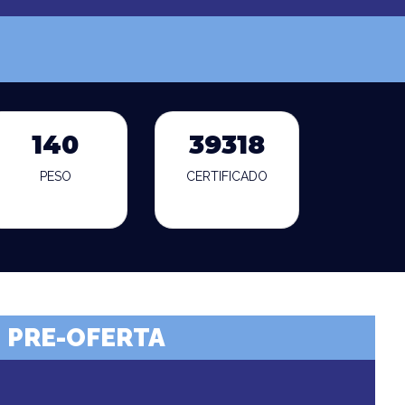
140
39318
PESO
CERTIFICADO
PRE-OFERTA