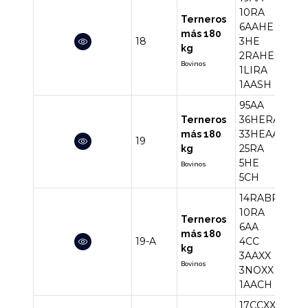
10RA
Terneros
6AAHE
más 180
18
3HE
42
kg
2RAHE
Bovinos
1LIRA
1AASH
95AA
36HERA
Terneros
33HEAA
más 180
19
199
25RA
kg
5HE
Bovinos
5CH
14RABR
10RA
Terneros
6AA
más 180
19-A
4CC
41
kg
3AAXX
Bovinos
3NOXX
1AACH
17CCXX