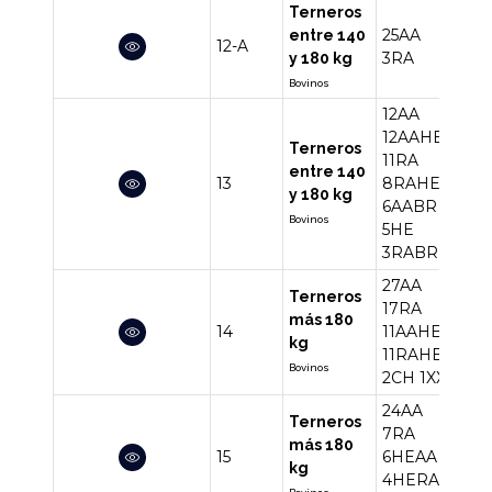
Terneros
25AA
entre 140
12-A
28
3RA
y 180 kg
Bovinos
12AA
12AAHE
Terneros
11RA
entre 140
13
8RAHE
57
y 180 kg
6AABR
Bovinos
5HE
3RABR
27AA
Terneros
17RA
más 180
14
11AAHE
69
kg
11RAHE
Bovinos
2CH
1XX
24AA
Terneros
7RA
más 180
15
6HEAA
42
kg
4HERA