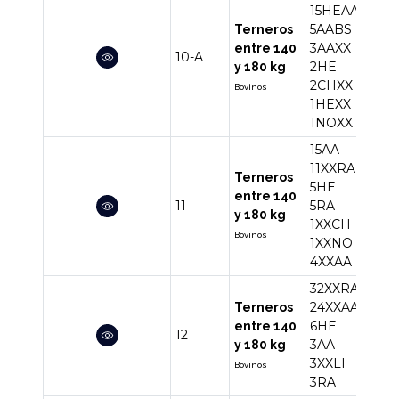
15HEAA
5AABS
Terneros
3AAXX
entre 140
10-A
56
2HE
y 180 kg
2CHXX
Bovinos
1HEXX
1NOXX
15AA
11XXRA
Terneros
5HE
entre 140
11
5RA
42
y 180 kg
1XXCH
Bovinos
1XXNO
4XXAA
32XXRA
24XXAA
Terneros
6HE
entre 140
12
71
3AA
y 180 kg
3XXLI
Bovinos
3RA