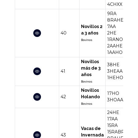
4CHXX
9RA
8RAHE
7AA
Novillos 2
40
2HE
30
a 3 años
1RANO
Bovinos
2AAHE
1AAHO
Novillos
38HE
más de 3
41
3HEAA
42
años
1HEHO
Bovinos
Novillos
17HO
42
20
Holando
3HOAA
Bovinos
24HE
17AA
15RA
Vacas de
15RABR
43
92
Invernada