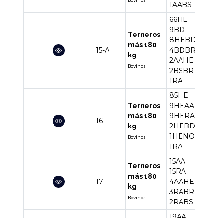
Bovinos
1AABS
66HE
9BD
Terneros
8HEBD
más 180
15-A
4BDBR
92
kg
2AAHE
Bovinos
2BSBR
1RA
85HE
9HEAA
Terneros
9HERA
más 180
16
107
2HEBD
kg
1HENO
Bovinos
1RA
15AA
Terneros
15RA
más 180
17
4AAHE
39
kg
3RABR
Bovinos
2RABS
19AA