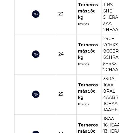
11BS
Terneros
6HE
más 180
23
40
5HERA
kg
3AA
Bovinos
2HEAA
24CH
7CHXX
Terneros
8CCBR
más 180
24
52
6CHRA
kg
5BSXX
Bovinos
2CHAA
33RA
16AA
Terneros
8RALI
más 180
25
63
4AABR
kg
1CHAA
Bovinos
1AAHE
18AA
16HEAA
Terneros
13HERA
más 180