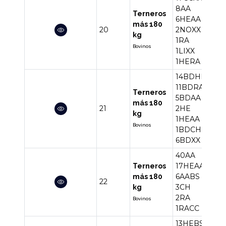
8AA
Terneros
6HEAA
más 180
20
2NOXX
36
kg
1RA
Bovinos
1LIXX
1HERA
14BDHE
11BDRA
Terneros
5BDAA
más 180
21
2HE
40
kg
1HEAA
Bovinos
1BDCH
6BDXX
40AA
17HEAA
Terneros
6AABS
más 180
22
69
3CH
kg
2RA
Bovinos
1RACC
13HEBS