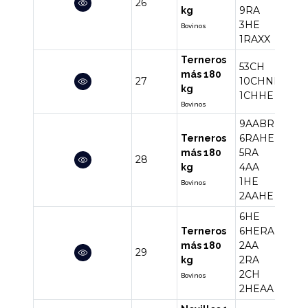
26
60
9RA
kg
3HE
Bovinos
1RAXX
Terneros
53CH
más 180
27
10CHNE
64
kg
1CHHE
Bovinos
9AABR
6RAHE
Terneros
5RA
más 180
28
27
4AA
kg
1HE
Bovinos
2AAHE
6HE
6HERA
Terneros
2AA
más 180
29
20
2RA
kg
2CH
Bovinos
2HEAA