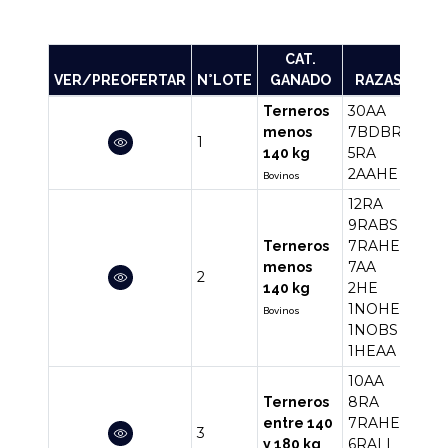
CAT.
VER/PREOFERTAR
N°LOTE
GANADO
RAZAS
CAN
30AA
Terneros
7BDBR
menos
1
44
5RA
140 kg
2AAHE
Bovinos
12RA
9RABS
7RAHE
Terneros
7AA
menos
2
40
2HE
140 kg
1NOHE
Bovinos
1NOBS
1HEAA
10AA
8RA
Terneros
7RAHE
entre 140
3
36
6RALI
y 180 kg