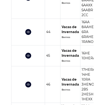
8RAHE
Bovinos
6AAXX
5AABR
2CC
16AA
8AAHE
Vacas de
44
6RA
37
Invernada
6RAHE
Bovinos
1RANO
Vacas de
16HE
45
26
Invernada
10HERA
Bovinos
17HERA
14HE
10RA
Vacas de
46
3HENO
49
Invernada
2BS
Bovinos
2HESH
1HEXX