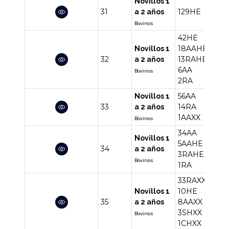
Novillos 1
31
129HE
129
a 2 años
Bovinos
42HE
18AAHE
Novillos 1
32
13RAHE
81
a 2 años
6AA
Bovinos
2RA
56AA
Novillos 1
33
14RA
71
a 2 años
1AAXX
Bovinos
34AA
Novillos 1
5AAHE
34
43
a 2 años
3RAHE
Bovinos
1RA
33RAXX
10HE
Novillos 1
35
8AAXX
55
a 2 años
3SHXX
Bovinos
1CHXX