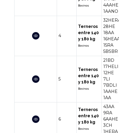
4AAHE
Bovinos
1AANO
32HERA
28HE
Terneros
18AA
entre 140
4
114
16HEAA
y 180 kg
15RA
Bovinos
5BSBR
21BD
17HELI
Terneros
12HE
entre 140
5
7LI
66
y 180 kg
7BDLI
Bovinos
1AAHE
1AA
43AA
Terneros
9RA
entre 140
6
6AAHE
62
y 180 kg
3CH
Bovinos
1HERA