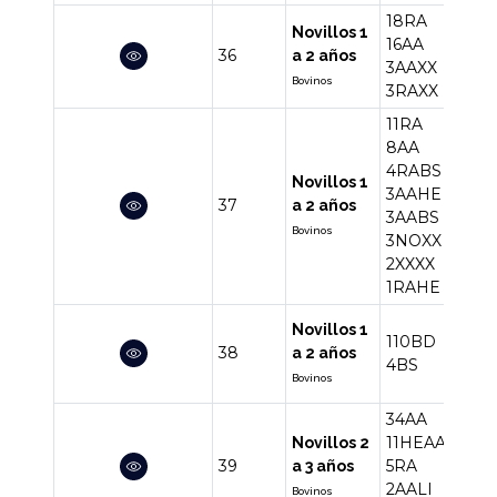
18RA
Novillos 1
16AA
36
40
a 2 años
3AAXX
Bovinos
3RAXX
11RA
8AA
4RABS
Novillos 1
3AAHE
37
35
a 2 años
3AABS
Bovinos
3NOXX
2XXXX
1RAHE
Novillos 1
110BD
38
114
a 2 años
4BS
Bovinos
34AA
11HEAA
Novillos 2
39
5RA
56
a 3 años
2AALI
Bovinos