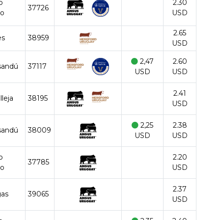
o
2.30
37726
go
USD
2.65
es
38959
USD
2,47
2.60
sandú
37117
USD
USD
2.41
lleja
38195
USD
2,25
2.38
sandú
38009
USD
USD
o
2.20
37785
go
USD
2.37
gas
39065
USD