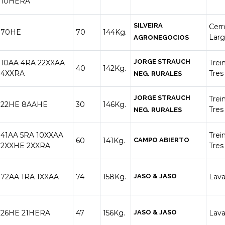
10HERA
SILVEIRA
Cerr
70HE
70
144Kg.
Lar
AGRONEGOCIOS
JORGE STRAUCH
10AA
4RA
22XXAA
Trei
40
142Kg.
4XXRA
Tres
NEG. RURALES
JORGE STRAUCH
Trei
22HE
8AAHE
30
146Kg.
Tres
NEG. RURALES
41AA
5RA
10XXAA
Trei
60
141Kg.
CAMPO ABIERTO
2XXHE
2XXRA
Tres
72AA
1RA
1XXAA
74
158Kg.
JASO & JASO
Lava
26HE
21HERA
47
156Kg.
JASO & JASO
Lava