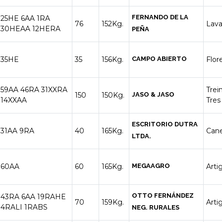
FERNANDO DE LA
25HE
6AA
1RA
76
152Kg.
Lava
30HEAA
12HERA
PEÑA
35HE
35
156Kg.
CAMPO ABIERTO
Flor
59AA
46RA
31XXRA
Trei
150
150Kg.
JASO & JASO
14XXAA
Tres
ESCRITORIO DUTRA
31AA
9RA
40
165Kg.
Can
LTDA.
60AA
60
165Kg.
MEGAAGRO
Arti
OTTO FERNÁNDEZ
43RA
6AA
19RAHE
70
159Kg.
Arti
4RALI
1RABS
NEG. RURALES