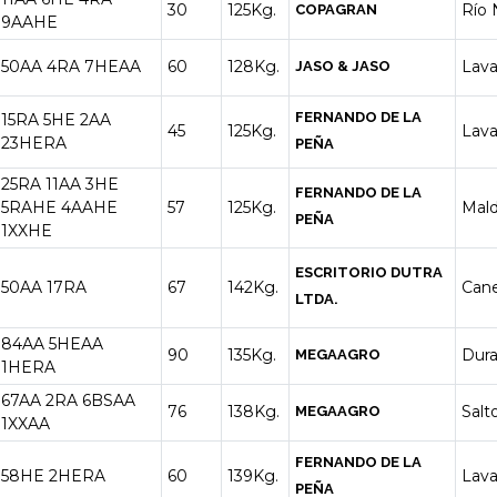
30
125Kg.
Río 
COPAGRAN
9AAHE
50AA
4RA
7HEAA
60
128Kg.
Lava
JASO & JASO
FERNANDO DE LA
15RA
5HE
2AA
45
125Kg.
Lava
23HERA
PEÑA
25RA
11AA
3HE
FERNANDO DE LA
5RAHE
4AAHE
57
125Kg.
Mal
PEÑA
1XXHE
ESCRITORIO DUTRA
50AA
17RA
67
142Kg.
Can
LTDA.
84AA
5HEAA
90
135Kg.
Dur
MEGAAGRO
1HERA
67AA
2RA
6BSAA
76
138Kg.
Salt
MEGAAGRO
1XXAA
FERNANDO DE LA
58HE
2HERA
60
139Kg.
Lava
PEÑA