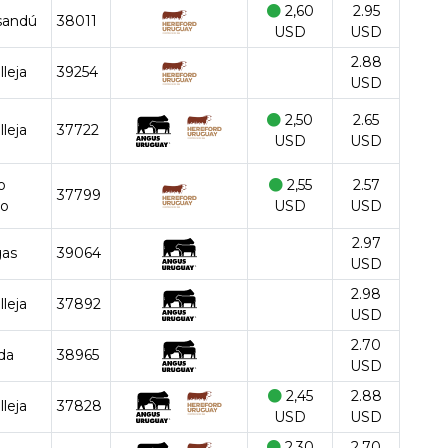
2,60
2.95
sandú
38011
USD
USD
2.88
lleja
39254
USD
2,50
2.65
lleja
37722
USD
USD
o
2,55
2.57
37799
go
USD
USD
2.97
gas
39064
USD
2.98
lleja
37892
USD
2.70
ida
38965
USD
2,45
2.88
lleja
37828
USD
USD
2,30
2.70