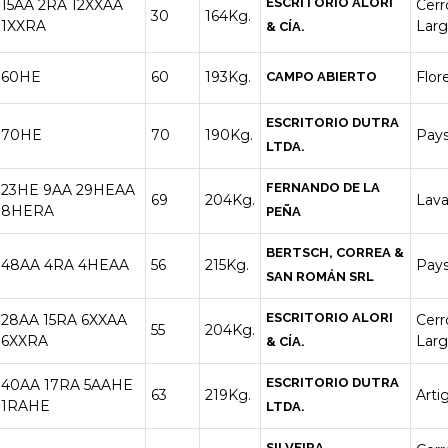
ESCRITORIO ALORI
15AA
2RA
12XXAA
Cerr
30
164Kg.
1XXRA
Lar
& CÍA.
60HE
60
193Kg.
Flor
CAMPO ABIERTO
ESCRITORIO DUTRA
70HE
70
190Kg.
Pay
LTDA.
FERNANDO DE LA
23HE
9AA
29HEAA
69
204Kg.
Lava
8HERA
PEÑA
BERTSCH, CORREA &
48AA
4RA
4HEAA
56
215Kg.
Pay
SAN ROMÁN SRL
ESCRITORIO ALORI
28AA
15RA
6XXAA
Cerr
55
204Kg.
6XXRA
Lar
& CÍA.
ESCRITORIO DUTRA
40AA
17RA
5AAHE
63
219Kg.
Arti
1RAHE
LTDA.
SILVEIRA