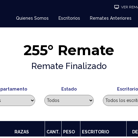
VER REMA
Quienes Somos
Escritorios
Remates Anteriores
255° Remate
Remate Finalizado
partamento
Estado
Escritorio
RAZAS
CANT.
PESO
ESCRITORIO
DE