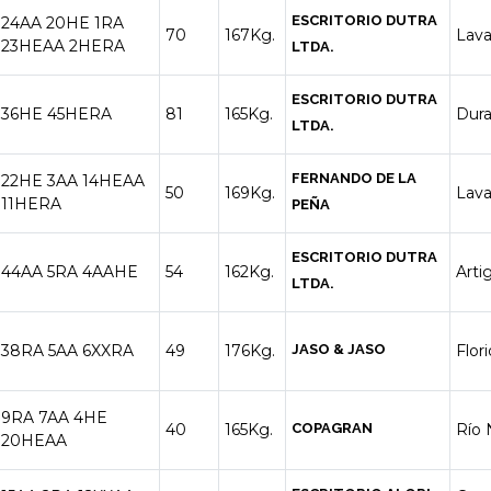
ESCRITORIO DUTRA
24AA
20HE
1RA
70
167Kg.
Lava
23HEAA
2HERA
LTDA.
ESCRITORIO DUTRA
36HE
45HERA
81
165Kg.
Dur
LTDA.
FERNANDO DE LA
22HE
3AA
14HEAA
50
169Kg.
Lava
11HERA
PEÑA
ESCRITORIO DUTRA
44AA
5RA
4AAHE
54
162Kg.
Arti
LTDA.
38RA
5AA
6XXRA
49
176Kg.
JASO & JASO
Flor
9RA
7AA
4HE
40
165Kg.
COPAGRAN
Río 
20HEAA