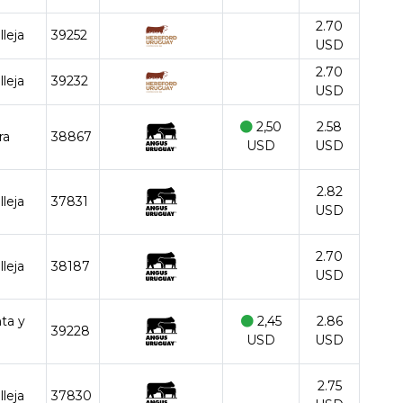
2.70
lleja
39252
USD
2.70
lleja
39232
USD
2,50
2.58
ra
38867
USD
USD
2.82
lleja
37831
USD
2.70
lleja
38187
USD
nta y
2,45
2.86
39228
USD
USD
2.75
lleja
37830