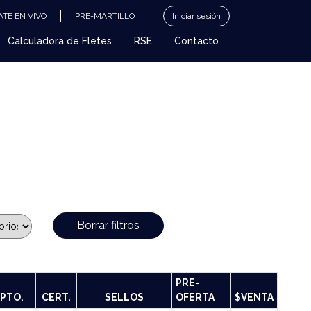
TE EN VIVO
PRE-MARTILLO
Iniciar sesión
Calculadora de Fletes
RSE
Contacto
Borrar filtros
PRE-
PTO.
CERT.
SELLOS
OFERTA
$VENTA