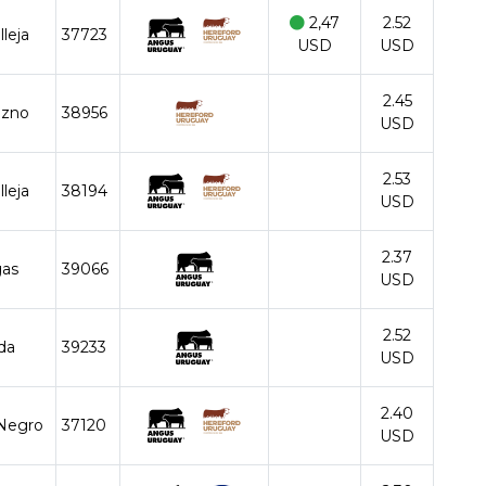
2,47
2.52
lleja
37723
USD
USD
2.45
azno
38956
USD
2.53
lleja
38194
USD
2.37
gas
39066
USD
2.52
ida
39233
USD
2.40
Negro
37120
USD