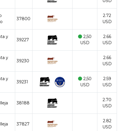
USD
o
2.72
37800
go
USD
nta y
2,50
2.66
39227
USD
USD
nta y
2.66
39230
USD
nta y
2,50
2.59
39231
USD
USD
2.70
lleja
38188
USD
2.82
lleja
37827
USD