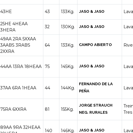
43HE
43
133Kg.
Lava
JASO & JASO
25HE
4HEAA
32
130Kg.
Lava
JASO & JASO
3HERA
49AA
2RA
5XXAA
3AABS
3RABS
64
133Kg.
CAMPO ABIERTO
Rive
2XXRA
44AA
13RA
18HEAA
75
145Kg.
JASO & JASO
Lava
FERNANDO DE LA
37AA
6RA
1HEAA
44
144Kg.
Lava
PEÑA
JORGE STRAUCH
Trei
75RA
6XXRA
81
155Kg.
Tres
NEG. RURALES
89AA
9RA
32HEAA
140
146Kg.
JASO & JASO
Lava