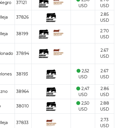
Negro
37121
USD
USD
2.85
lleja
37826
USD
2.70
lleja
38199
USD
2.67
donado
37894
USD
2,52
2.67
elones
38193
USD
USD
2,47
2.86
azno
38964
USD
USD
2,50
2.88
o
38010
USD
USD
2.73
lleja
37833
USD