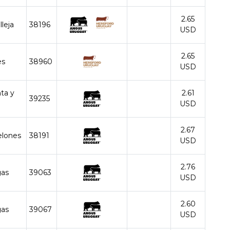
2.65
lleja
38196
USD
2.65
es
38960
USD
nta y
2.61
39235
USD
2.67
elones
38191
USD
2.76
gas
39063
USD
2.60
gas
39067
USD