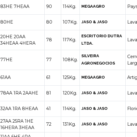
83HE
7HEAA
90
114Kg.
Pay
MEGAAGRO
80HE
80
107Kg.
Lava
JASO & JASO
ESCRITORIO DUTRA
20HE
20AA
78
117Kg.
Lava
34HEAA
4HERA
LTDA.
SILVEIRA
Cerr
77HE
77
108Kg.
Lar
AGRONEGOCIOS
61AA
61
125Kg.
Arti
MEGAAGRO
78AA
1RA
2AAHE
81
120Kg.
Lava
JASO & JASO
32AA
1RA
8HEAA
41
114Kg.
Flor
JASO & JASO
27AA
25RA
1HE
72
131Kg.
Lava
JASO & JASO
16HERA
3HEAA
11AA
6HE
4RA